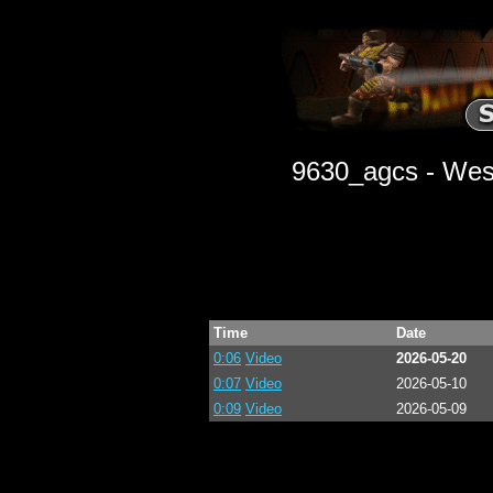
9630_agcs - Wes
Time
Date
0:06
Video
2026-05-20
0:07
Video
2026-05-10
0:09
Video
2026-05-09