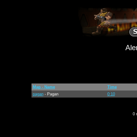
Ale
Map - Name
Time
pagan
- Pagan
0:10
0 