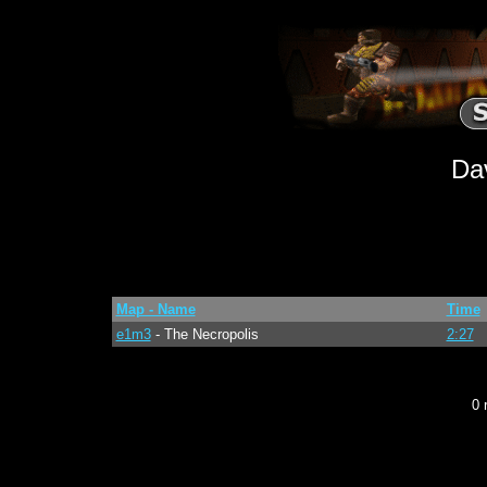
Da
Map - Name
Time
e1m3
- The Necropolis
2:27
0 