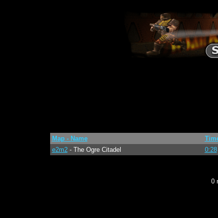
Map - Name
Tim
e2m2
- The Ogre Citadel
0:28
0 