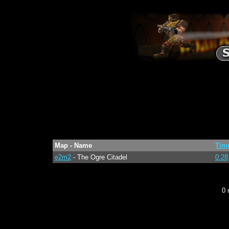
Map - Name
Tim
e2m2
- The Ogre Citadel
0:28
0 